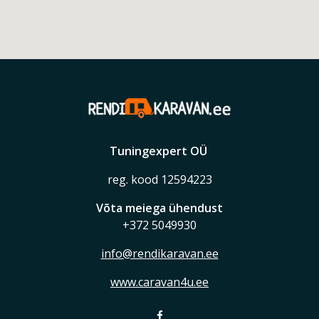
Tuningexpert OÜ
reg. kood 12594223
Võta meiega ühendust
+372 5049930
info@rendikaravan.ee
www.caravan4u.ee