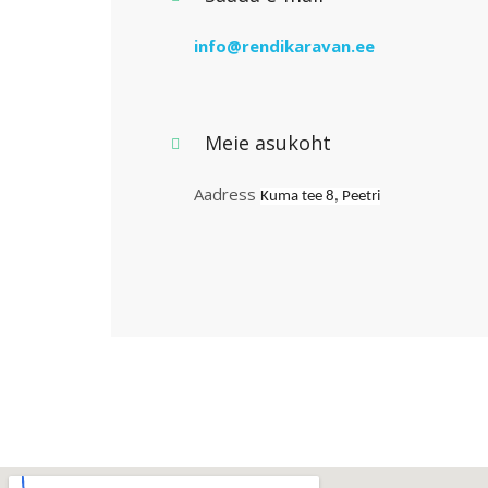
info@rendikaravan.ee
Meie asukoht
Aadress
Kuma tee 8, Peetri