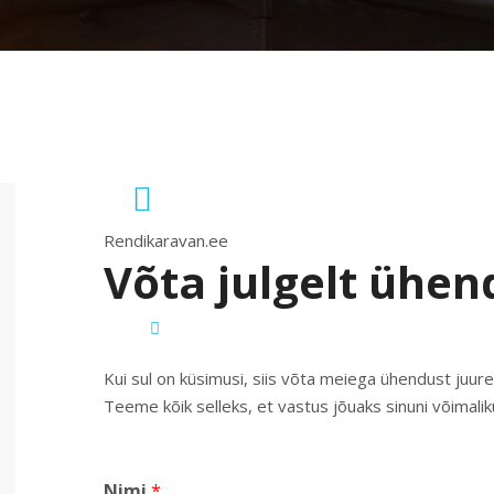
Rendikaravan.ee
Võta julgelt ühen
Kui sul on küsimusi, siis võta meiega ühendust juur
Teeme kõik selleks, et vastus jõuaks sinuni võimalikul
Nimi
*