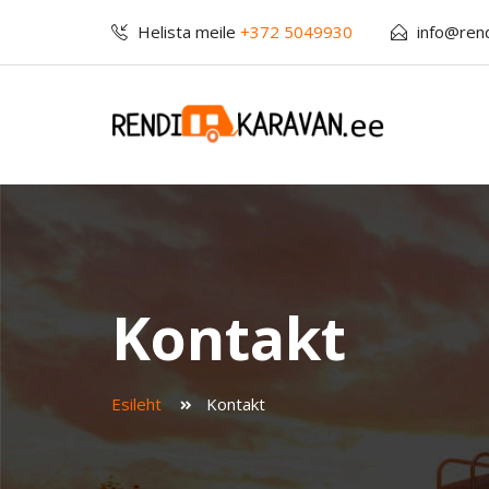
Helista meile
+372 5049930
info@ren
Kontakt
Esileht
Kontakt