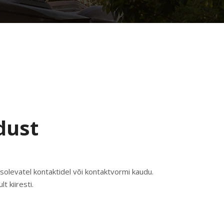
dust
esolevatel kontaktidel või kontaktvormi kaudu.
t kiiresti.